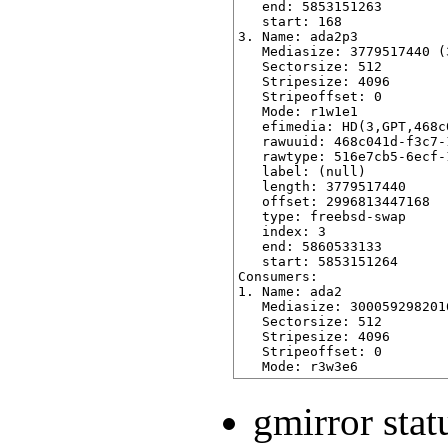
   end: 5853151263

   start: 168

3. Name: ada2p3

   Mediasize: 3779517440 (3
   Sectorsize: 512

   Stripesize: 4096

   Stripeoffset: 0

   Mode: r1w1e1

   efimedia: HD(3,GPT,468c
   rawuuid: 468c041d-f3c7-
   rawtype: 516e7cb5-6ecf-
   label: (null)

   length: 3779517440

   offset: 2996813447168

   type: freebsd-swap

   index: 3

   end: 5860533133

   start: 5853151264

Consumers:

1. Name: ada2

   Mediasize: 3000592982016
   Sectorsize: 512

   Stripesize: 4096

   Stripeoffset: 0

gmirror st