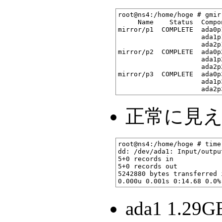
root@ns4:/home/hoge # gmir
     Name    Status  Compon
mirror/p1  COMPLETE  ada0p
                     ada1p
                     ada2p
mirror/p2  COMPLETE  ada0p
                     ada1p
                     ada2p
mirror/p3  COMPLETE  ada0p
                     ada1p
正常に見える
root@ns4:/home/hoge # time
dd: /dev/ada1: Input/output
5+0 records in

5+0 records out

5242880 bytes transferred 
ada1 1.