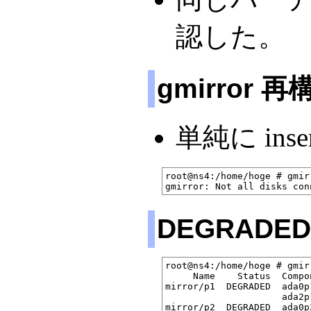
認した。
gmirror 再
単純に ins
root@ns4:/home/hoge # gmir
DEGRADE
root@ns4:/home/hoge # gmir
     Name    Status  Compon
mirror/p1  DEGRADED  ada0p
                     ada2p
mirror/p2  DEGRADED  ada0p