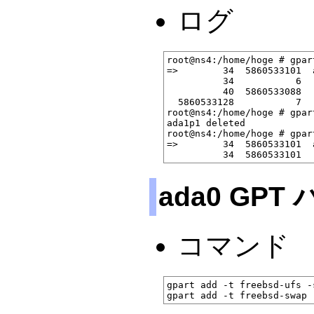
ログ
root@ns4:/home/hoge # gpar
=>        34  5860533101  
          34           6  
          40  5860533088  
  5860533128           7  
root@ns4:/home/hoge # gpar
ada1p1 deleted

root@ns4:/home/hoge # gpar
=>        34  5860533101  
ada0 GP
コマンド
gpart add -t freebsd-ufs -