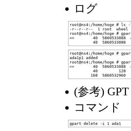
ログ
root@ns4:/home/hoge # ls -
-r--r--r--  1 root  wheel 
root@ns4:/home/hoge # gpar
=>        40  5860533088  
root@ns4:/home/hoge # gpar
ada1p1 added

root@ns4:/home/hoge # gpar
=>        40  5860533088  
          40         128  
(参考) G
コマンド