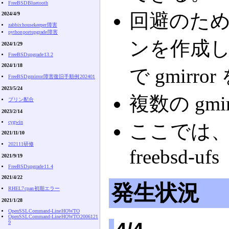
FreeBSD Bluetooth
回避のため
2024/4/9
zabbix housekeeper 障害
python portupgrade 障害
ンを作成
2024/1/29
FreeBSD upgrade 13.2
2024/1/18
で gmirr
FreeBSD gmirror 障害復旧手順例 202401
2023/5/24
複数の gm
プリン配合
2023/2/14
cygwin
ここでは、boot
2021/11/10
202111研修
freebsd-ufs
2021/9/19
FreeBSD upgrade 11.4
2021/4/22
発生状況
RHEL7 cpan 初期エラー
2021/1/28
OpenSSL Command-Line HOWTO
OpenSSL Command-Line HOWTO 2006121
9