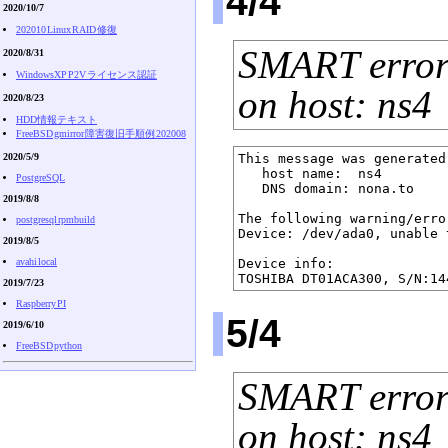
4/4
2020/10/7
202010 Linux RAID 修復
SMART error
2020/8/31
WindowsXP P2V ライセンス認証
on host: ns4
2020/8/23
HDD情報テキスト
FreeBSD gmirror 障害復旧手順例 202008
2020/5/9
This message was generated
   host name:  ns4

PostgreSQL
   DNS domain: nona.to

2019/8/8
The following warning/erro
postgresql rpmbuild
Device: /dev/ada0, unable 
2019/8/5
avahi local
Device info:

2019/7/23
Raspberry PI
5/4
2019/6/10
FreeBSD python
SMART error
on host: ns4