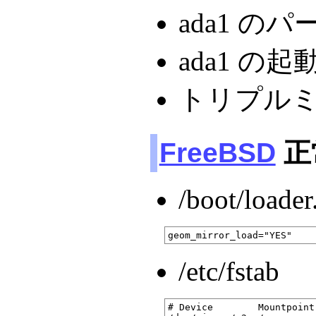
ada1 の
ada1 の
トリプル
FreeBSD
正
/boot/loader
/etc/fstab
# Device        Mountpoint