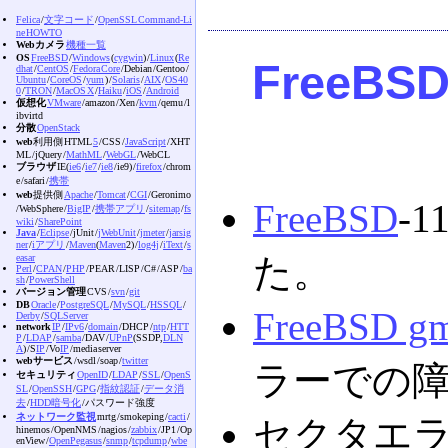
Felica
/
文字コード
/
OpenSSL Command-Li
ne HOWTO
Webカメラ
機種一覧
OS
FreeBSD
/
Windows
(
cygwin
) /
Linux
(
Re
FreeBS
dhat
/
CentOS
/
Fedora Core
/Debian /Gentoo /
Ubuntu
/
CoreOS
/
yum
) /
Solaris
/
AIX
/
OS40
0
/
TRON
/
MacOS X
/
Haiku
/
iOS
/
Android
仮想化
VMware
/amazon /Xen /
kvm
/qemu /l
ibvirtd
分散
OpenStack
web
利用側 HTML
5
/CSS /
JavaScript
/XHT
ML /jQuery /
MathML
/
WebGL
/WebCL
ブラウザ
IE(
ie6
/
ie7
/
ie8
/ie9) /
firefox
/chrom
e /safari /
携帯
web
提供側
Apache
/
Tomcat
/
CGI
/Geronimo
FreeBSD
-
/WebSphere /
BigIP
/
携帯アプリ
/
sitemap
/
fs
wiki
/
SharePoint
Java
/
Eclipse
/jUnit /
jWebUnit
/
jmeter
/
jarsig
ner
/
iアプリ
/
Maven
(
Maven
2) /
log4j
/
iText
/
s
た。
easar
Perl
/
CPAN
/
PHP
/PEAR /LISP /C# /ASP /
ba
sh
/
PowerShell
バージョン管理
CVS /
svn
/
git
DB
Oracle
/
PostgreSQL
/
MySQL
/
HSSQL
/
FreeBSD gm
Derby
/
SQLServer
network
IP
/
IPv6
/
domain
/DHCP /
ntp
/
HTT
P
/
LDAP
/
samba
/DAV /
UPnP
(SSDP,
DLN
A
) /S
IP
/Vo
IP
/media server
webサービス
/wsdl /soap /
twitter
ラーでの
セキュリティ
OpenID
/
LDAP
/
SSL
/
OpenS
SL
/
OpenSSH
/
GPG
/
指紋認証
/
データ消
去
/
HDD暗号化
/パスワード強度
ネットワーク監視
mrtg /smokeping /
cacti
/
セクタエ
hinemos /OpenNMS /nagios /
zabbix
/JP1 /Op
enView /
OpenPegasus
/
snmp
/
tcpdump
/
wbe