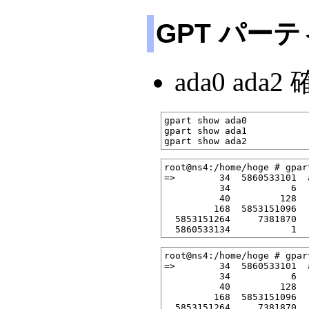
GPT パー
ada0 ada2
gpart show ada0

gpart show ada1

root@ns4:/home/hoge # gpar
=>        34  5860533101  
          34           6  
          40         128  
         168  5853151096  
  5853151264     7381870  
root@ns4:/home/hoge # gpar
=>        34  5860533101  
          34           6  
          40         128  
         168  5853151096  
  5853151264     7381870  