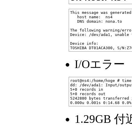
This message was generated
   host name:  ns4

   DNS domain: nona.to

The following warning/erro
Device: /dev/ada1, unable 
Device info:

I/Oエラー
root@ns4:/home/hoge # time
dd: /dev/ada1: Input/output
5+0 records in

5+0 records out

5242880 bytes transferred 
1.29GB 