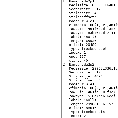
1. Name: ada2p1

   Mediasize: 65536 (64K)

   Sectorsize: 512

   Stripesize: 4096

   Stripeoffset: 0

   Mode: r1w1e1

   efimedia: HD(1,GPT,461f
   rawuuid: 461f6d0d-f3c7-
   rawtype: 83bd6b9d-7f41-
   label: (null)

   length: 65536

   offset: 20480

   type: freebsd-boot

   index: 1

   end: 167

   start: 40

2. Name: ada2p2

   Mediasize: 2996813361152
   Sectorsize: 512

   Stripesize: 4096

   Stripeoffset: 0

   Mode: r1w1e1

   efimedia: HD(2,GPT,461f
   rawuuid: 461fe080-f3c7-
   rawtype: 516e7cb6-6ecf-
   label: (null)

   length: 2996813361152

   offset: 86016

   type: freebsd-ufs

   index: 2
