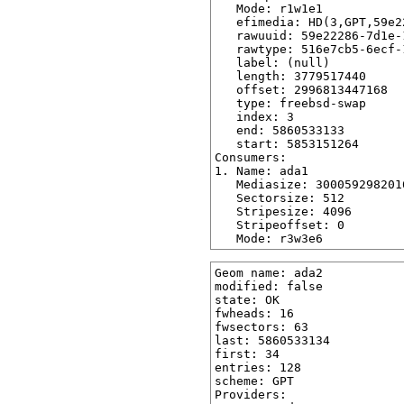
   Mode: r1w1e1

   efimedia: HD(3,GPT,59e2
   rawuuid: 59e22286-7d1e-
   rawtype: 516e7cb5-6ecf-
   label: (null)

   length: 3779517440

   offset: 2996813447168

   type: freebsd-swap

   index: 3

   end: 5860533133

   start: 5853151264

Consumers:

1. Name: ada1

   Mediasize: 3000592982016
   Sectorsize: 512

   Stripesize: 4096

   Stripeoffset: 0

Geom name: ada2

modified: false

state: OK

fwheads: 16

fwsectors: 63

last: 5860533134

first: 34

entries: 128

scheme: GPT

Providers:
