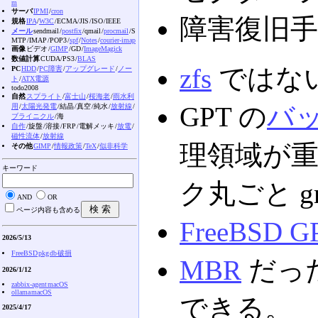
m
サーバ
IPMI
/
cron
障害復旧
規格
IPA
/
W3C
/ECMA /JIS /ISO /IEEE
メール
sendmail /
postfix
/qmail /
procmail
/S
MTP /IMAP /POP3 /
spf
/
Notes
/
courier-imap
画像
ビデオ /
GIMP
/GD /
ImageMagick
数値計算
CUDA /PS3 /
BLAS
zfs
ではな
PC
HDD
/
PC障害
/
アップグレード
/
ノー
ト
/
ATX電源
todo2008
自然
スプライト
/
富士山
/
桜海老
/
雨水利
GPT の
バ
用
/
太陽光発電
/結晶 /真空 /純水 /
放射線
/
ブライニクル
/海
自作
/旋盤 /溶接 /FRP /電解メッキ /
放電
/
磁性流体
/
放射線
理領域が重
その他
GIMP
/
情報政策
/
TeX
/
似非科学
キーワード
ク丸ごと gm
AND
OR
ページ内容も含める
FreeBSD G
2026/5/13
FreeBSD pkg db 破損
MBR
だった
2026/1/12
zabbix-agent macOS
ollama macOS
できる。
2025/4/17