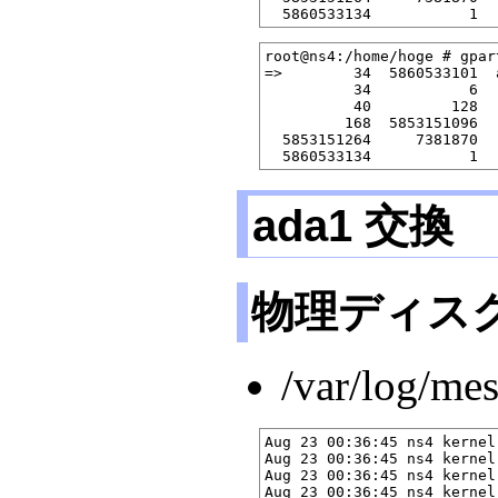
root@ns4:/home/hoge # gpar
=>        34  5860533101  
          34           6  
          40         128  
         168  5853151096  
  5853151264     7381870  
ada1 交換
物理ディスク 
/var/log/me
Aug 23 00:36:45 ns4 kernel
Aug 23 00:36:45 ns4 kernel
Aug 23 00:36:45 ns4 kernel
Aug 23 00:36:45 ns4 kernel