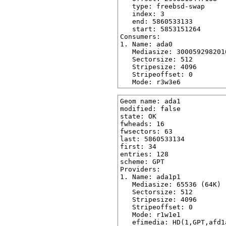
   type: freebsd-swap

   index: 3

   end: 5860533133

   start: 5853151264

Consumers:

1. Name: ada0

   Mediasize: 3000592982016
   Sectorsize: 512

   Stripesize: 4096

   Stripeoffset: 0

Geom name: ada1

modified: false

state: OK

fwheads: 16

fwsectors: 63

last: 5860533134

first: 34

entries: 128

scheme: GPT

Providers:

1. Name: ada1p1

   Mediasize: 65536 (64K)

   Sectorsize: 512

   Stripesize: 4096

   Stripeoffset: 0

   Mode: r1w1e1

   efimedia: HD(1,GPT,afd1