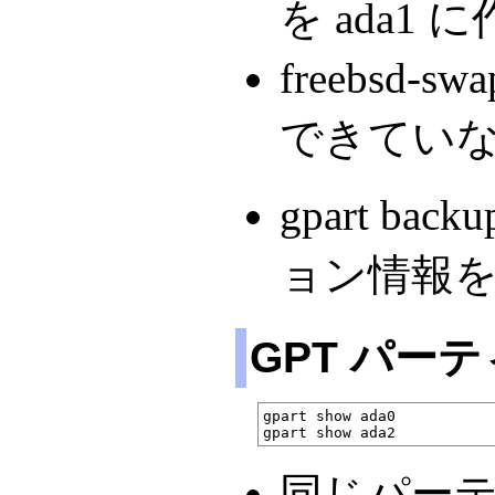
を ada1
freebsd
できてい
gpart bac
ョン情報を
GPT パー
gpart show ada0

同じパー