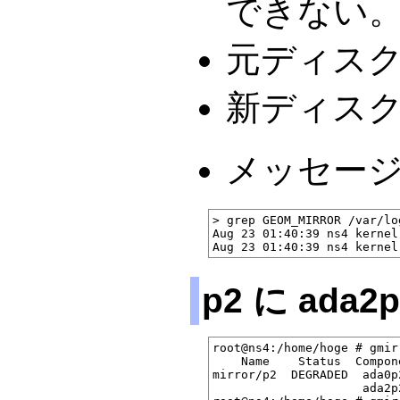
できない
元ディスクの
新ディスクの
メッセー
> grep GEOM_MIRROR /var/lo
Aug 23 01:40:39 ns4 kernel
p2 に ada
root@ns4:/home/hoge # gmir
    Name    Status  Compone
mirror/p2  DEGRADED  ada0p
                     ada2p