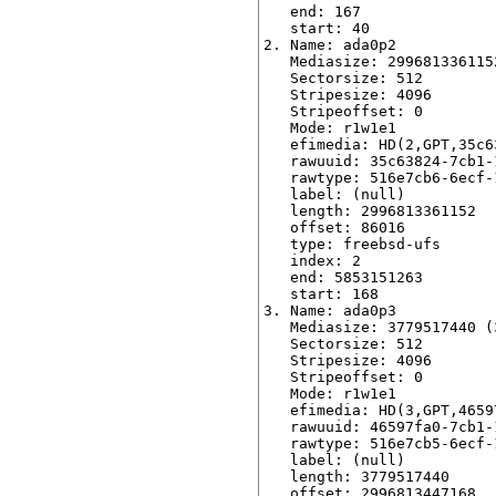
   end: 167

   start: 40

2. Name: ada0p2

   Mediasize: 2996813361152
   Sectorsize: 512

   Stripesize: 4096

   Stripeoffset: 0

   Mode: r1w1e1

   efimedia: HD(2,GPT,35c6
   rawuuid: 35c63824-7cb1-
   rawtype: 516e7cb6-6ecf-
   label: (null)

   length: 2996813361152

   offset: 86016

   type: freebsd-ufs

   index: 2

   end: 5853151263

   start: 168

3. Name: ada0p3

   Mediasize: 3779517440 (3
   Sectorsize: 512

   Stripesize: 4096

   Stripeoffset: 0

   Mode: r1w1e1

   efimedia: HD(3,GPT,4659
   rawuuid: 46597fa0-7cb1-
   rawtype: 516e7cb5-6ecf-
   label: (null)

   length: 3779517440

   offset: 2996813447168
