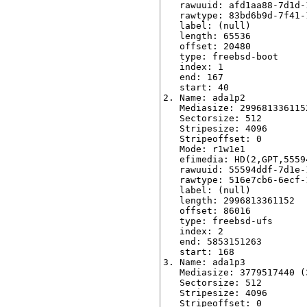
   rawuuid: afd1aa88-7d1d-
   rawtype: 83bd6b9d-7f41-
   label: (null)

   length: 65536

   offset: 20480

   type: freebsd-boot

   index: 1

   end: 167

   start: 40

2. Name: ada1p2

   Mediasize: 2996813361152
   Sectorsize: 512

   Stripesize: 4096

   Stripeoffset: 0

   Mode: r1w1e1

   efimedia: HD(2,GPT,5559
   rawuuid: 55594ddf-7d1e-
   rawtype: 516e7cb6-6ecf-
   label: (null)

   length: 2996813361152

   offset: 86016

   type: freebsd-ufs

   index: 2

   end: 5853151263

   start: 168

3. Name: ada1p3

   Mediasize: 3779517440 (3
   Sectorsize: 512

   Stripesize: 4096

   Stripeoffset: 0
