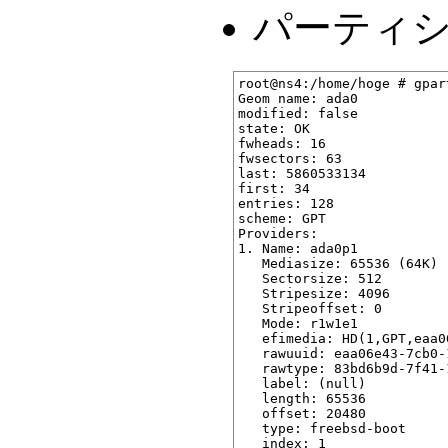
パーティ
root@ns4:/home/hoge # gpart
Geom name: ada0

modified: false

state: OK

fwheads: 16

fwsectors: 63

last: 5860533134

first: 34

entries: 128

scheme: GPT

Providers:

1. Name: ada0p1

   Mediasize: 65536 (64K)

   Sectorsize: 512

   Stripesize: 4096

   Stripeoffset: 0

   Mode: r1w1e1

   efimedia: HD(1,GPT,eaa0
   rawuuid: eaa06e43-7cb0-
   rawtype: 83bd6b9d-7f41-
   label: (null)

   length: 65536

   offset: 20480

   type: freebsd-boot

   index: 1
