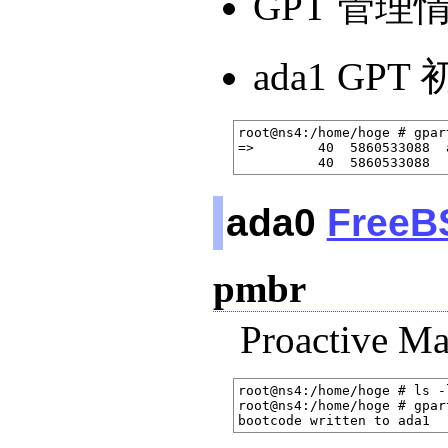
GPT 管
ada1 GP
root@ns4:/home/hoge # gpar
=>        40  5860533088  
ada0
FreeB
pmbr
Proactive Ma
root@ns4:/home/hoge # ls -
root@ns4:/home/hoge # gpar