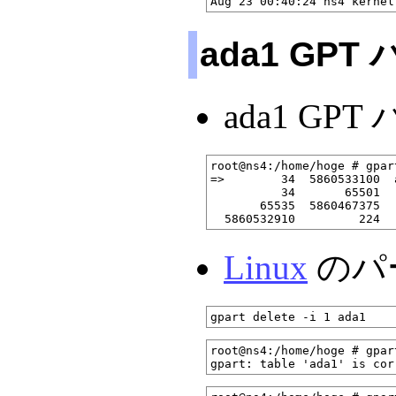
ada1 GP
ada1 G
root@ns4:/home/hoge # gpar
=>        34  5860533100  
          34       65501  
       65535  5860467375  
Linux
のパ
root@ns4:/home/hoge # gpar