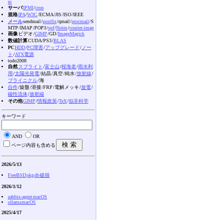
m
サーバ
IPMI
/
cron
規格
IPA
/
W3C
/ECMA /JIS /ISO /IEEE
メール
sendmail /
postfix
/qmail /
procmail
/S
MTP /IMAP /POP3 /
spf
/
Notes
/
courier-imap
画像
ビデオ /
GIMP
/GD /
ImageMagick
数値計算
CUDA /PS3 /
BLAS
PC
HDD
/
PC障害
/
アップグレード
/
ノー
ト
/
ATX電源
todo2008
自然
スプライト
/
富士山
/
桜海老
/
雨水利
用
/
太陽光発電
/結晶 /真空 /純水 /
放射線
/
ブライニクル
/海
自作
/旋盤 /溶接 /FRP /電解メッキ /
放電
/
磁性流体
/
放射線
その他
GIMP
/
情報政策
/
TeX
/
似非科学
キーワード
AND
OR
ページ内容も含める
2026/5/13
FreeBSD pkg db 破損
2026/1/12
zabbix-agent macOS
ollama macOS
2025/4/17