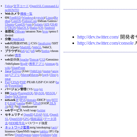
Felica
/
文字コード
/
OpenSSL Command-Li
ne HOWTO
Webカメラ
機種一覧
OS
FreeBSD
/
Windows
(
cygwin
) /
Linux
(
Re
dhat
/
CentOS
/
Fedora Core
/Debian /Gentoo /
Ubuntu
/
CoreOS
/
yum
) /
Solaris
/
AIX
/
OS40
0
/
TRON
/
MacOS X
/
Haiku
/
iOS
/
Android
仮想化
VMware
/amazon /Xen /
kvm
/qemu /l
ibvirtd
http://dev.twitter.com/
開発者
分散
OpenStack
http://dev.twitter.com/console
A
web
利用側 HTML
5
/CSS /
JavaScript
/XHT
ML /jQuery /
MathML
/
WebGL
/WebCL
ブラウザ
IE(
ie6
/
ie7
/
ie8
/ie9) /
firefox
/chrom
e /safari /
携帯
web
提供側
Apache
/
Tomcat
/
CGI
/Geronimo
/WebSphere /
BigIP
/
携帯アプリ
/
sitemap
/
fs
wiki
/
SharePoint
Java
/
Eclipse
/jUnit /
jWebUnit
/
jmeter
/
jarsig
ner
/
iアプリ
/
Maven
(
Maven
2) /
log4j
/
iText
/
s
easar
Perl
/
CPAN
/
PHP
/PEAR /LISP /C# /ASP /
ba
sh
/
PowerShell
バージョン管理
CVS /
svn
/
git
DB
Oracle
/
PostgreSQL
/
MySQL
/
HSSQL
/
Derby
/
SQLServer
network
IP
/
IPv6
/
domain
/DHCP /
ntp
/
HTT
P
/
LDAP
/
samba
/DAV /
UPnP
(SSDP,
DLN
A
) /S
IP
/Vo
IP
/media server
webサービス
/wsdl /soap /
twitter
セキュリティ
OpenID
/
LDAP
/
SSL
/
OpenS
SL
/
OpenSSH
/
GPG
/
指紋認証
/
データ消
去
/
HDD暗号化
/パスワード強度
ネットワーク監視
mrtg /smokeping /
cacti
/
hinemos /OpenNMS /nagios /
zabbix
/JP1 /Op
enView /
OpenPegasus
/
snmp
/
tcpdump
/
wbe