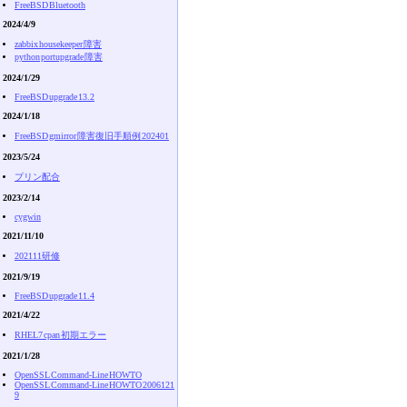
FreeBSD Bluetooth
2024/4/9
zabbix housekeeper 障害
python portupgrade 障害
2024/1/29
FreeBSD upgrade 13.2
2024/1/18
FreeBSD gmirror 障害復旧手順例 202401
2023/5/24
プリン配合
2023/2/14
cygwin
2021/11/10
202111研修
2021/9/19
FreeBSD upgrade 11.4
2021/4/22
RHEL7 cpan 初期エラー
2021/1/28
OpenSSL Command-Line HOWTO
OpenSSL Command-Line HOWTO 2006121
9