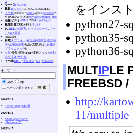
m
サーバ
IPMI
/
cron
をインス
規格
IPA
/
W3C
/ECMA /JIS /ISO /IEEE
メール
sendmail /
postfix
/qmail /
procmail
/S
MTP /IMAP /POP3 /
spf
/
Notes
/
courier-imap
python27-sq
画像
ビデオ /
GIMP
/GD /
ImageMagick
数値計算
CUDA /PS3 /
BLAS
PC
HDD
/
PC障害
/
アップグレード
/
ノー
ト
/
ATX電源
python35-sq
todo2008
自然
スプライト
/
富士山
/
桜海老
/
雨水利
用
/
太陽光発電
/結晶 /真空 /純水 /
放射線
/
python36-sq
ブライニクル
/海
自作
/旋盤 /溶接 /FRP /電解メッキ /
放電
/
磁性流体
/
放射線
その他
GIMP
/
情報政策
/
TeX
/
似非科学
MULT
IP
LE 
キーワード
FREEBSD / 
AND
OR
ページ内容も含める
http://kart
2026/5/13
FreeBSD pkg db 破損
11/multiple
2026/1/12
zabbix-agent macOS
ollama macOS
2025/4/17