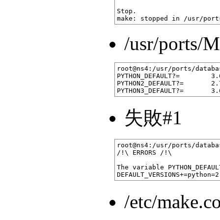
Stop.

/usr/ports/
root@ns4:/usr/ports/databa
PYTHON_DEFAULT?=        3.6
PYTHON2_DEFAULT?=       2.7
失敗#1
root@ns4:/usr/ports/databa
/!\ ERRORS /!\

The variable PYTHON_DEFAUL
/etc/make.