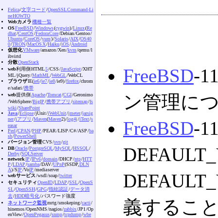
Felica
/
文字コード
/
OpenSSL Command-Li
ne HOWTO
Webカメラ
機種一覧
OS
FreeBSD
/
Windows
(
cygwin
) /
Linux
(
Re
dhat
/
CentOS
/
Fedora Core
/Debian /Gentoo /
Ubuntu
/
CoreOS
/
yum
) /
Solaris
/
AIX
/
OS40
0
/
TRON
/
MacOS X
/
Haiku
/
iOS
/
Android
仮想化
VMware
/amazon /Xen /
kvm
/qemu /l
ibvirtd
分散
OpenStack
FreeBSD
-1
web
利用側 HTML
5
/CSS /
JavaScript
/XHT
ML /jQuery /
MathML
/
WebGL
/WebCL
ブラウザ
IE(
ie6
/
ie7
/
ie8
/ie9) /
firefox
/chrom
e /safari /
携帯
ン管理に
web
提供側
Apache
/
Tomcat
/
CGI
/Geronimo
/WebSphere /
BigIP
/
携帯アプリ
/
sitemap
/
fs
wiki
/
SharePoint
Java
/
Eclipse
/jUnit /
jWebUnit
/
jmeter
/
jarsig
ner
/
iアプリ
/
Maven
(
Maven
2) /
log4j
/
iText
/
s
FreeBSD
-1
easar
Perl
/
CPAN
/
PHP
/PEAR /LISP /C# /ASP /
ba
sh
/
PowerShell
バージョン管理
CVS /
svn
/
git
DEFAULT_
DB
Oracle
/
PostgreSQL
/
MySQL
/
HSSQL
/
Derby
/
SQLServer
network
IP
/
IPv6
/
domain
/DHCP /
ntp
/
HTT
P
/
LDAP
/
samba
/DAV /
UPnP
(SSDP,
DLN
A
) /S
IP
/Vo
IP
/media server
DEFAULT_
webサービス
/wsdl /soap /
twitter
セキュリティ
OpenID
/
LDAP
/
SSL
/
OpenS
SL
/
OpenSSH
/
GPG
/
指紋認証
/
データ消
去
/
HDD暗号化
/パスワード強度
義することで po
ネットワーク監視
mrtg /smokeping /
cacti
/
hinemos /OpenNMS /nagios /
zabbix
/JP1 /Op
enView /
OpenPegasus
/
snmp
/
tcpdump
/
wbe