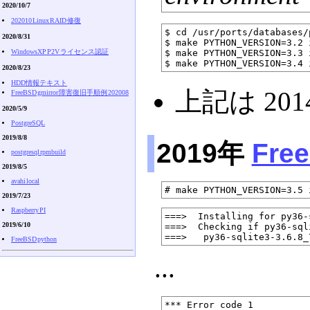
2020/10/7
202010 Linux RAID 修復
$ cd /usr/ports/databases/
2020/8/31
$ make PYTHON_VERSION=3.2 
WindowsXP P2V ライセンス認証
$ make PYTHON_VERSION=3.3 
2020/8/23
HDD情報テキスト
上記は 20
FreeBSD gmirror 障害復旧手順例 202008
2020/5/9
PostgreSQL
2019/8/8
2019年
Fre
postgresql rpmbuild
2019/8/5
avahi local
2019/7/23
Raspberry PI
===>  Installing for py36-
2019/6/10
===>  Checking if py36-sql
FreeBSD python
...
*** Error code 1
