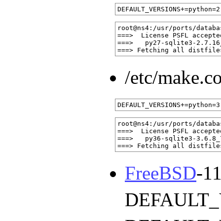
root@ns4:/usr/ports/databa
===>  License PSFL accepte
===>   py27-sqlite3-2.7.16
/etc/make.
root@ns4:/usr/ports/databa
===>  License PSFL accepte
===>   py36-sqlite3-3.6.8_
FreeBSD
-1
DEFAULT_