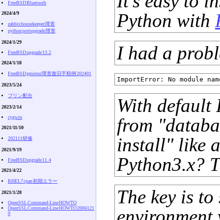
It’s easy to i
FreeBSD Bluetooth
Python with
2024/4/9
zabbix housekeeper 障害
python portupgrade 障害
2024/1/29
I had a probl
FreeBSD upgrade 13.2
2024/1/18
FreeBSD gmirror 障害復旧手順例 202401
2023/5/24
プリン配合
With default 
2023/2/14
cygwin
from "databa
2021/11/10
install" like 
202111研修
2021/9/19
Python3.x? Th
FreeBSD upgrade 11.4
2021/4/22
RHEL7 cpan 初期エラー
The key is 
2021/1/28
OpenSSL Command-Line HOWTO
OpenSSL Command-Line HOWTO 2006121
environment 
9